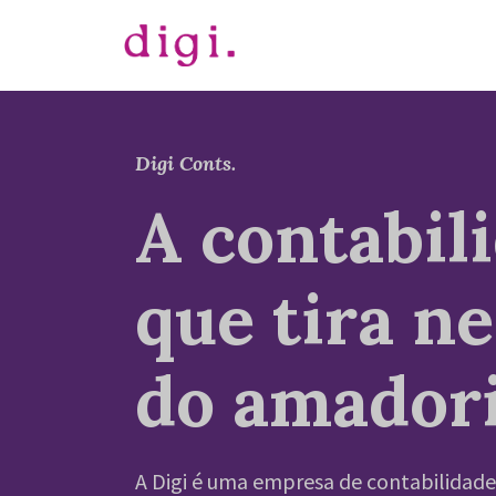
Pular
para
o
conteúdo
Digi Conts.
A contabil
que tira n
do amador
A Digi é uma empresa de contabilidade