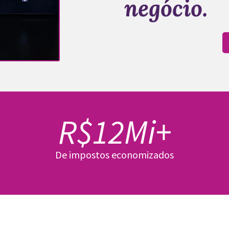
negócio.
R$12Mi+
De impostos economizados