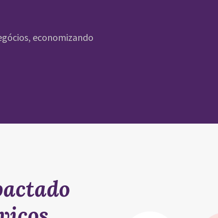
negócios, economizando
pactado
viços