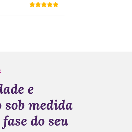
s
dade e
o sob medida
 fase do seu