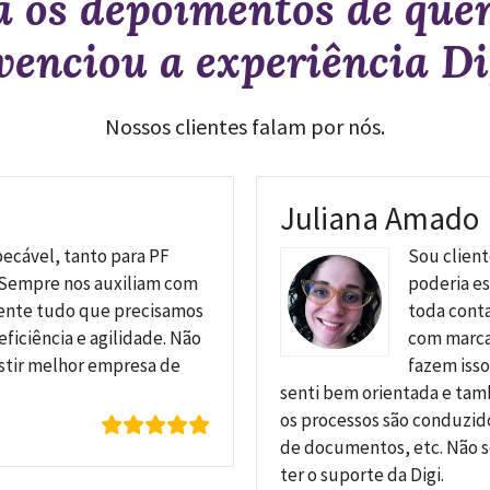
a os depoimentos de que
venciou a experiência Di
Nossos clientes falam por nós.
Juliana Amado
ecável, tanto para PF
Sou client
 Sempre nos auxiliam com
poderia es
nte tudo que precisamos
toda conta
ficiência e agilidade. Não
com marcas
istir melhor empresa de
fazem iss
senti bem orientada e ta
os processos são conduzid
de documentos, etc. Não s
ter o suporte da Digi.