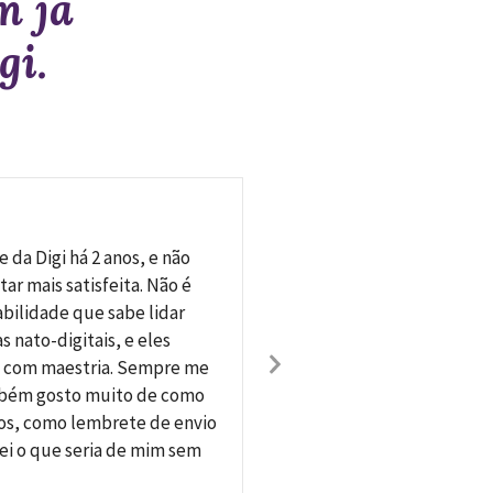
m já
gi.
Lilian Scatamb
e da Digi há 2 anos, e não
Ir para a
tar mais satisfeita. Não é
impecável
bilidade que sabe lidar
demaisss 
 nato-digitais, e eles
informaçã
Next
o com maestria. Sempre me
Organizaç
Slide
mbém gosto muito de como
os, como lembrete de envio
ei o que seria de mim sem