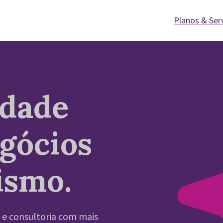
Planos & Ser
idade
egócios
ismo.
 e consultoria com mais