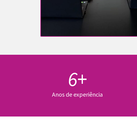
6
+
Anos de experiência